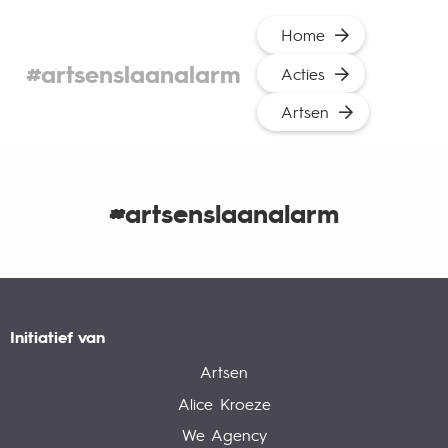
Home
#artsenslaanalarm
Acties
Artsen
#artsenslaanalarm
Initiatief van
Artsen
Alice Kroeze
We Agency