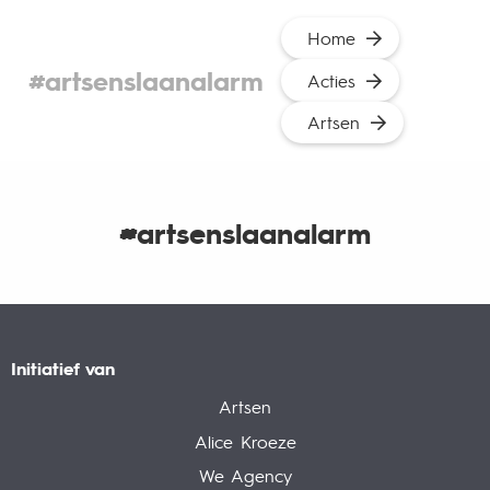
Home
#artsenslaanalarm
Acties
Artsen
#artsenslaanalarm
Initiatief van
Artsen
Alice Kroeze
We Agency