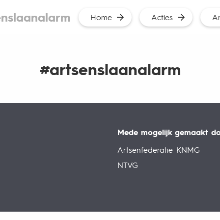
enslaanalarm
Home
Acties
Ar
#artsenslaanalarm
Mede mogelijk gemaakt do
Artsenfederatie KNMG
NTVG